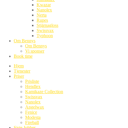
Kwazar
Nanolex
Nerta
Rupes
Stjärnagloss
Swissvax
Typhoon
Om Bennys
Om Bennys
Vi sponser
Book time
Hjem
Tjenester
Priser
Prisliste
Hendlex
Kamikaze Collection
Swissvax
Nanolex
Angelwax
Fenice
Modesta
Fireball
Siste Jobber