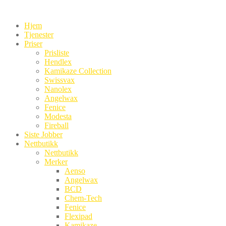
Hjem
Tjenester
Priser
Prisliste
Hendlex
Kamikaze Collection
Swissvax
Nanolex
Angelwax
Fenice
Modesta
Fireball
Siste Jobber
Nettbutikk
Nettbutikk
Merker
Aenso
Angelwax
BCD
Chem-Tech
Fenice
Flexipad
Kamikaze