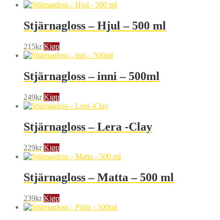
Stjärnagloss – Hjul – 500 ml
215
kr
Kjøp
Stjärnagloss – inni – 500ml
249
kr
Kjøp
Stjärnagloss – Lera -Clay
229
kr
Kjøp
Stjärnagloss – Matta – 500 ml
239
kr
Kjøp