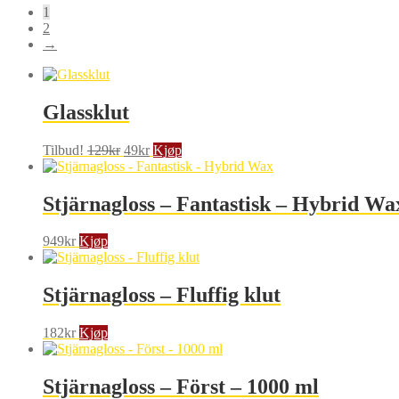
1
2
→
Glassklut
Opprinnelig
Nåværende
Tilbud!
129
kr
49
kr
Kjøp
pris
pris
var:
er:
129kr.
49kr.
Stjärnagloss – Fantastisk – Hybrid Wa
949
kr
Kjøp
Stjärnagloss – Fluffig klut
182
kr
Kjøp
Stjärnagloss – Först – 1000 ml