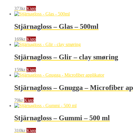
373
kr
Kjøp
Stjärnagloss – Glas – 500ml
169
kr
Kjøp
Stjärnagloss – Glir – clay smøring
159
kr
Kjøp
Stjärnagloss – Gnugga – Microfiber ap
79
kr
Kjøp
Stjärnagloss – Gummi – 500 ml
310
kr
Kjøp