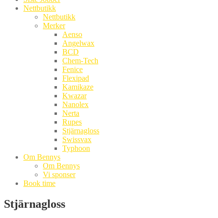
Nettbutikk
Nettbutikk
Merker
Aenso
Angelwax
BCD
Chem-Tech
Fenice
Flexipad
Kamikaze
Kwazar
Nanolex
Nerta
Rupes
Stjärnagloss
Swissvax
Typhoon
Om Bennys
Om Bennys
Vi sponser
Book time
Stjärnagloss