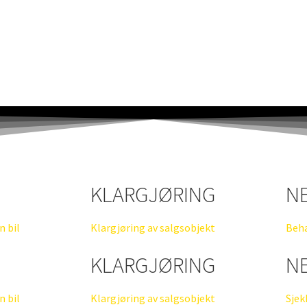
KLARGJØRING
N
n bil
Klargjøring av salgsobjekt
Beha
KLARGJØRING
N
n bil
Klargjøring av salgsobjekt
Sjek