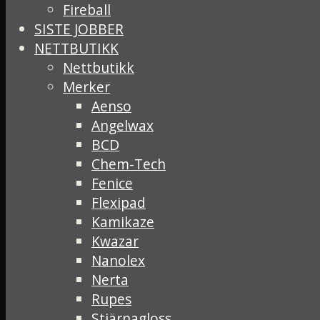
Fireball
SISTE JOBBER
NETTBUTIKK
Nettbutikk
Merker
Aenso
Angelwax
BCD
Chem-Tech
Fenice
Flexipad
Kamikaze
Kwazar
Nanolex
Nerta
Rupes
Stjärnagloss