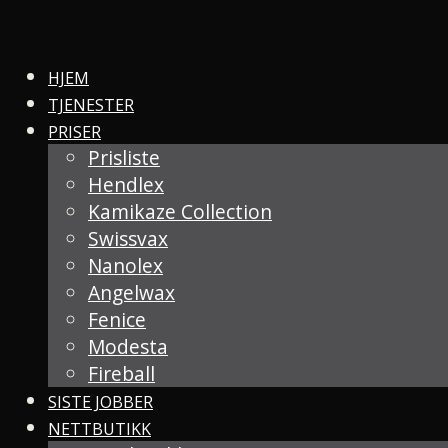
HJEM
TJENESTER
PRISER
Prisliste
Hendlex
Kamikaze Collection
Swissvax
Nanolex
Angelwax
Fenice
Modesta
Fireball
SISTE JOBBER
NETTBUTIKK