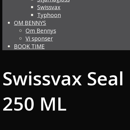
Swissvax
Typhoon
OM BENNYS
Om Bennys
Vi sponser
BOOK TIME
Swissvax Sea
250 ML