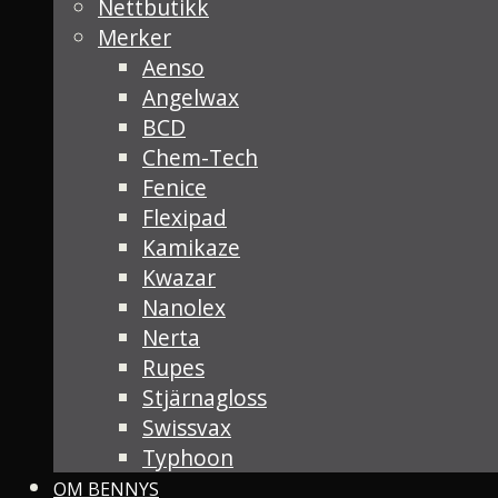
Nettbutikk
Merker
Aenso
Angelwax
BCD
Chem-Tech
Fenice
Flexipad
Kamikaze
Kwazar
Nanolex
Nerta
Rupes
Stjärnagloss
Swissvax
Typhoon
OM BENNYS