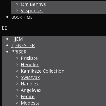
Om Bennys
Vi sponser
BOOK TIME
HJEM
TJENESTER
PRISER
Prisliste
Hendlex
Kamikaze Collection
Swissvax
Nanolex
Angelwax
Fenice
Modesta