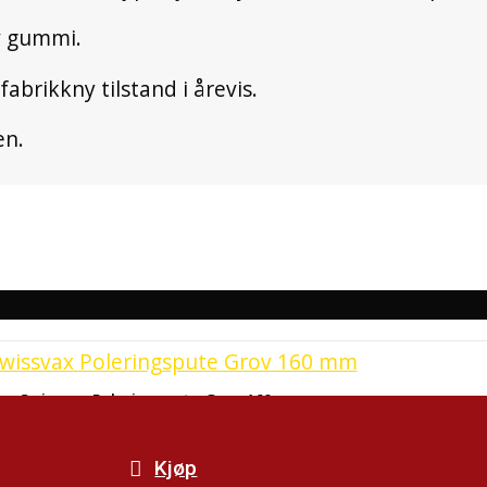
av gummi.
abrikkny tilstand i årevis.
en.
Swissvax Poleringspute Grov 160 mm
260
kr
Kjøp