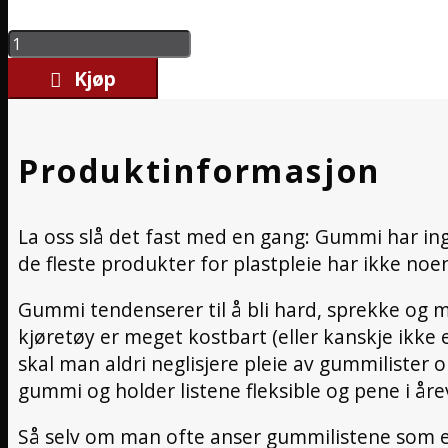
Swissvax
Seal
Kjøp
Feed
Gummifornyer
250
Produktinformasjon
ML
antall
La oss slå det fast med en gang: Gummi har in
de fleste produkter for plastpleie har ikke noe
Gummi tendenserer til å bli hard, sprekke og m
kjøretøy er meget kostbart (eller kanskje ikke 
skal man aldri neglisjere pleie av gummilister 
gummi og holder listene fleksible og pene i årevi
Så selv om man ofte anser gummilistene som en 