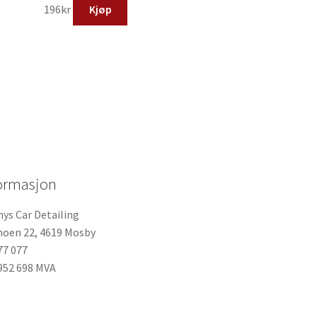
196
kr
Kjøp
ormasjon
ys Car Detailing
oen 22, 4619 Mosby
77 077
952 698 MVA