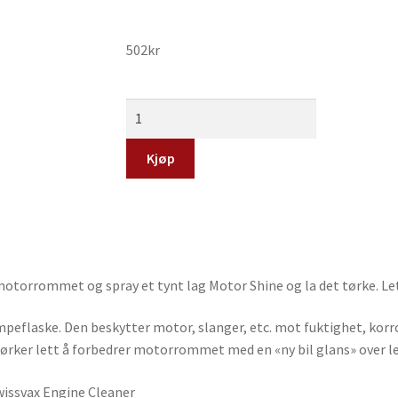
502
kr
Kjøp
motorrommet og spray et tynt lag Motor Shine og la det tørke. Lett
peflaske. Den beskytter motor, slanger, etc. mot fuktighet, korro
tørker lett å forbedrer motorrommet med en «ny bil glans» over l
wissvax Engine Cleaner