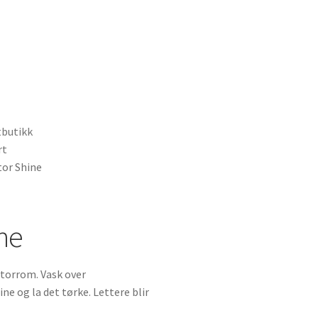
butikk
rt
tor Shine
ne
otorrom. Vask over
e og la det tørke. Lettere blir