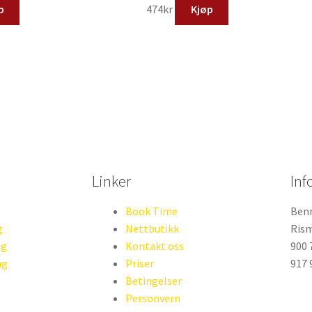
p
474
kr
Kjøp
Linker
Inf
Book Time
Benn
g
Nettbutikk
Rism
ng
Kontakt oss
900 
ng
Priser
917 
Betingelser
Personvern