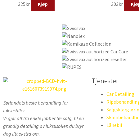
325
kr
Kjøp
303
kr
Kjø
Tjenester
Car Detailing
Ripebehandlin
Sørlandets beste behandling for
Salgsklargjøri
luksusbiler.
Skinnbehandli
Vi gjør alt fra enkle jobber før salg, til en
Lånebil
grundig detailing av luksusbilen du bryr
deg litt ekstra om.