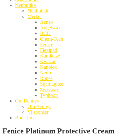
Nettbutikk
Nettbutikk
Merker
Aenso
Angelwax
BCD
Chem-Tech
Fenice
Flexipad
Kamikaze
Kwazar
Nanolex
Nerta
Rupes
Stjärnagloss
Swissvax
Typhoon
Om Bennys
Om Bennys
Vi sponser
Book time
Fenice Platinum Protective Cream