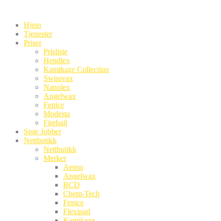
Hjem
Tjenester
Priser
Prisliste
Hendlex
Kamikaze Collection
Swissvax
Nanolex
Angelwax
Fenice
Modesta
Fireball
Siste Jobber
Nettbutikk
Nettbutikk
Merker
Aenso
Angelwax
BCD
Chem-Tech
Fenice
Flexipad
Kamikaze