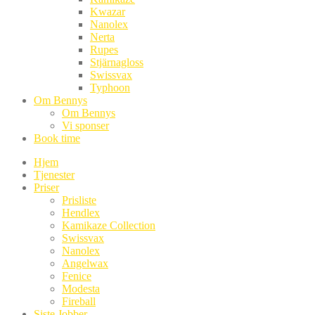
Kwazar
Nanolex
Nerta
Rupes
Stjärnagloss
Swissvax
Typhoon
Om Bennys
Om Bennys
Vi sponser
Book time
Hjem
Tjenester
Priser
Prisliste
Hendlex
Kamikaze Collection
Swissvax
Nanolex
Angelwax
Fenice
Modesta
Fireball
Siste Jobber