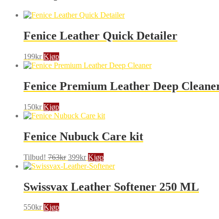
Fenice Leather Quick Detailer
199
kr
Kjøp
Fenice Premium Leather Deep Cleane
150
kr
Kjøp
Fenice Nubuck Care kit
Opprinnelig
Nåværende
Tilbud!
763
kr
399
kr
Kjøp
pris
pris
var:
er:
763kr.
399kr.
Swissvax Leather Softener 250 ML
550
kr
Kjøp