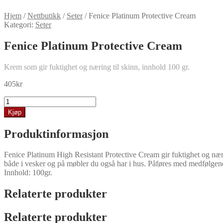
Hjem
/
Nettbutikk
/
Seter
/
Fenice Platinum Protective Cream
Kategori:
Seter
Fenice Platinum Protective Cream
Krem som gir fuktighet og næring til skinn, innhold 100 gr.
405
kr
Fenice
Platinum
Kjøp
Protective
Cream
Produktinformasjon
antall
Fenice Platinum High Resistant Protective Cream gir fuktighet og nær
både i vesker og på møbler du også har i hus. Påføres med medfølgende m
Innhold: 100gr.
Relaterte produkter
Relaterte produkter