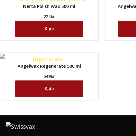
Nerta Polish Wax 500 ml
Angelwa
224
kr
Kjøp
Angelwax Regenerate 500 ml
549
kr
Kjøp