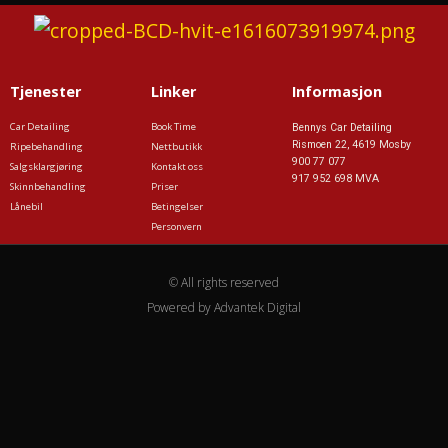
Tjenester
Linker
Informasjon
Car Detailing
Book Time
Bennys Car Detailing
Rismoen 22, 4619 Mosby
Ripebehandling
Nettbutikk
900 77 077
Salgsklargjøring
Kontakt oss
917 952 698 MVA
Skinnbehandling
Priser
Lånebil
Betingelser
Personvern
© All rights reserved
Powered by Advantek Digital